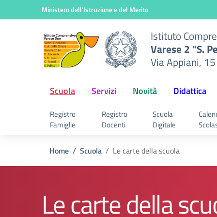
nsivo
Vai ai contenuti
Vai al menu di navigazione
Vai al footer
Ministero dell'Istruzione e del Merito
2 "S.
Istituto Compr
ani,
Varese 2 "S. Pe
rese
Via Appiani, 15
Scuola
Servizi
Novità
Didattica
Registro
Registro
Scuola
Calen
Famiglie
Docenti
Digitale
Scola
Home
Scuola
Le carte della scuola
Le carte della scu