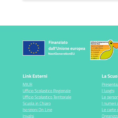
Link Esterni
La Scuo
MIUR
Presenta
Ufficio Scolastico Regionale
I luoghi
Ufficio Scolastico Territoriale
Le perso
Scuola in Chiaro
I numeri 
Iscrizioni On Line
Le carte 
Invalsi
Organizz