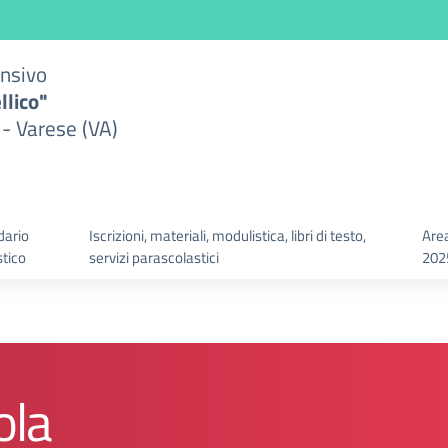
ensivo
llico"
 - Varese (VA)
dario
Iscrizioni, materiali, modulistica, libri di testo,
Area
stico
servizi parascolastici
202
ola