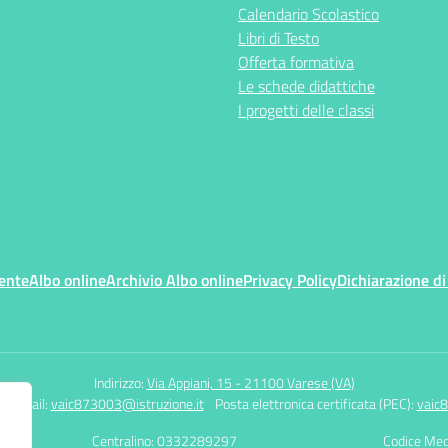
Calendario Scolastico
Libri di Testo
Offerta formativa
Le schede didattiche
I progetti delle classi
ente
Albo online
Archivio Albo online
Privacy Policy
Dichiarazione di
Indirizzo:
Via Appiani, 15 - 21100 Varese (VA)
7
Email:
vaic873003@istruzione.it
Posta elettronica certificata (PEC):
vaic8
Centralino: 0332289297
Codice Mec