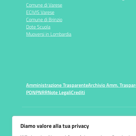
Comune di Varese
ECIVIS Varese
Comune di Brinzio
Dote Scuola
Muoversi in Lombardia
Amministrazione Trasparente
Archivio Amm. Traspar
PON
PNRR
Note Legali
Crediti
Centralino:
033228929
Diamo valore alla tua privacy
Istituto Comprensivo