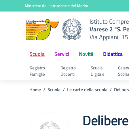
nsivo
Vai ai contenuti
Vai al menu di navigazione
Vai al footer
Ministero dell'Istruzione e del Merito
2 "S.
Istituto Compr
ani,
Varese 2 "S. Pe
rese
Via Appiani, 15
Scuola
Servizi
Novità
Didattica
Registro
Registro
Scuola
Calen
Famiglie
Docenti
Digitale
Scola
Home
Scuola
Le carte della scuola
Deliber
Delibere