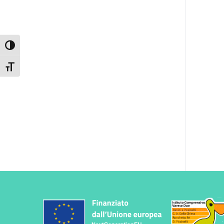
Attiva/disattiva alto contrasto
Attiva/disattiva dimensione testo