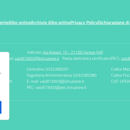
ente
Albo online
Archivio Albo online
Privacy Policy
Dichiarazione di
Indirizzo:
Via Appiani, 15 - 21100 Varese (VA)
7
Email:
vaic873003@istruzione.it
Posta elettronica certificata (PEC):
vaic8
Centralino: 0332289297
Codice Mec
,
Segreteria Amministrativa: 0332285380
Codice Fis
ese (VA)
E-mail: vaic873003@istruzione.it
CUF: UFED
PEC: vaic873003@pec.istruzione.it