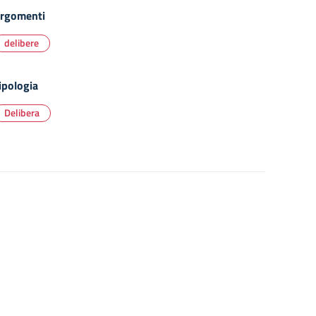
rgomenti
delibere
ipologia
Delibera