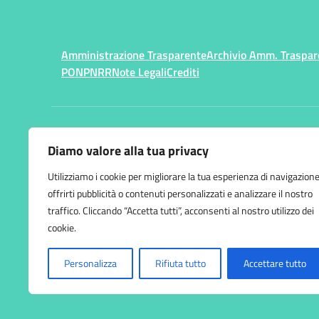
Amministrazione Trasparente
Archivio Amm. Traspar
PON
PNRR
Note Legali
Crediti
Centralino:
033228929
Diamo valore alla tua privacy
Istituto Comprensivo
Utilizziamo i cookie per migliorare la tua esperienza di navigazione
Varese 2 "S. Pellico"
offrirti pubblicità o contenuti personalizzati e analizzare il nostro
Via Appiani, 15 - 21100 Var
traffico. Cliccando “Accetta tutti”, acconsenti al nostro utilizzo dei
cookie.
Personalizza
Rifiuta tutto
Accettare tutto