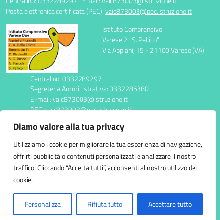
Centralino:
0332289297
Email:
vaic873003@istruzione.it
Posta elettronica certificata (PEC):
vaic873003@pec.istruzione.it
Istituto Comprensivo
Varese 2 "S. Pellico"
Via Appiani, 15 - 21100 Varese (VA)
Centralino: 0332289297
Segreteria Amministrativa: 0332285380
E-mail: vaic873003@istruzione.it
PEC: vaic873003@pec.istruzione.it
Codice Meccanografico: VAIC873003
Diamo valore alla tua privacy
Codice Fiscale: 95039310123
CUF: UFEDC4
Utilizziamo i cookie per migliorare la tua esperienza di navigazione,
offrirti pubblicità o contenuti personalizzati e analizzare il nostro
traffico. Cliccando “Accetta tutti”, acconsenti al nostro utilizzo dei
cookie.
Idea e progetto di Designers Italia
Personalizza
Rifiuta tutto
Accettare tutto