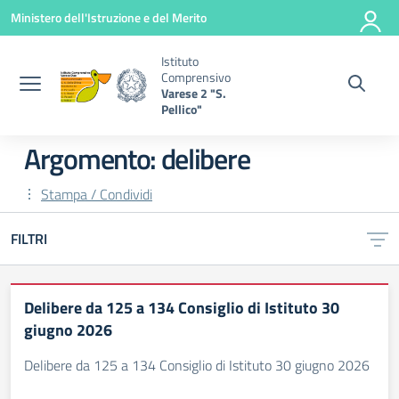
Vai ai contenuti
Vai al menu di navigazione
Vai al footer
Ministero dell'Istruzione e del Merito
Istituto
Comprensivo
Varese 2 "S.
Pellico"
Argomento: delibere
Stampa / Condividi
FILTRI
Delibere da 125 a 134 Consiglio di Istituto 30
giugno 2026
Delibere da 125 a 134 Consiglio di Istituto 30 giugno 2026