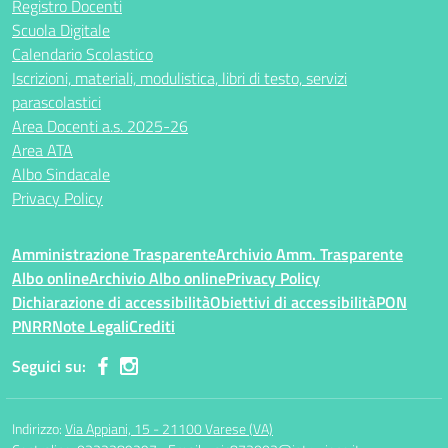
Registro Docenti
Scuola Digitale
Calendario Scolastico
Iscrizioni, materiali, modulistica, libri di testo, servizi
parascolastici
Area Docenti a.s. 2025-26
Area ATA
Albo Sindacale
Privacy Policy
Amministrazione Trasparente
Archivio Amm. Trasparente
Albo online
Archivio Albo online
Privacy Policy
Dichiarazione di accessibilità
Obiettivi di accessibilità
PON
PNRR
Note Legali
Crediti
Seguici su:
Indirizzo:
Via Appiani, 15 - 21100 Varese (VA)