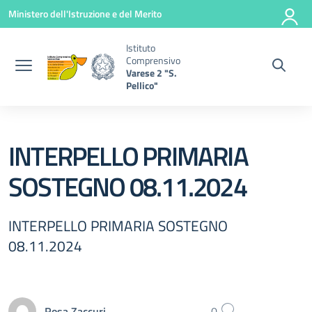
Vai ai contenuti
Vai al menu di navigazione
Vai al footer
Ministero dell'Istruzione e del Merito
Istituto
Comprensivo
Varese 2 "S.
Pellico"
INTERPELLO PRIMARIA
SOSTEGNO 08.11.2024
INTERPELLO PRIMARIA SOSTEGNO
08.11.2024
Rosa Zaccuri
0