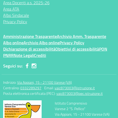
Area Docenti a.s. 2025-26
Area ATA
Albo Sindacale
Privacy Policy
Amministrazione Trasparente
Archivio Amm. Trasparente
Albo online
Archivio Albo online
Privacy Policy
Dichiarazione di accessibilità
Obiettivi di accessibilità
PON
PNRR
Note Legali
Crediti
Seguici su:
Indirizzo:
Via Appiani, 15 - 21100 Varese (VA)
Centralino:
0332289297
Email:
vaic873003@istruzione.it
Posta elettronica certificata (PEC):
vaic873003@pec.istruzione.it
Istituto Comprensivo
Varese 2 "S. Pellico"
Via Appiani, 15 - 21100 Varese (VA)