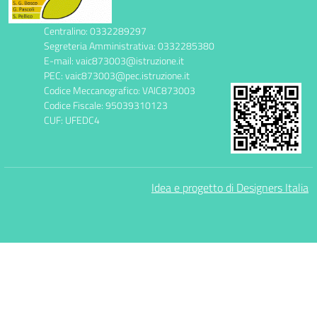
Centralino: 0332289297
Segreteria Amministrativa: 0332285380
E-mail: vaic873003@istruzione.it
PEC: vaic873003@pec.istruzione.it
Codice Meccanografico: VAIC873003
Codice Fiscale: 95039310123
CUF: UFEDC4
Idea e progetto di Designers Italia