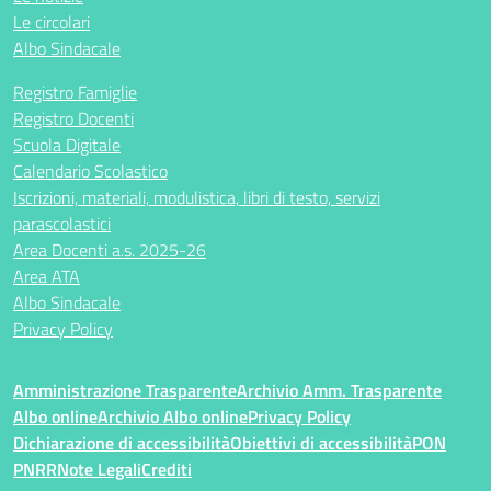
Le circolari
Albo Sindacale
Registro Famiglie
Registro Docenti
Scuola Digitale
Calendario Scolastico
Iscrizioni, materiali, modulistica, libri di testo, servizi
parascolastici
Area Docenti a.s. 2025-26
Area ATA
Albo Sindacale
Privacy Policy
Amministrazione Trasparente
Archivio Amm. Trasparente
Albo online
Archivio Albo online
Privacy Policy
Dichiarazione di accessibilità
Obiettivi di accessibilità
PON
PNRR
Note Legali
Crediti