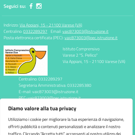
Seguici su:
Indirizzo:
Via Appiani, 15 - 21100 Varese (VA)
Centralino:
0332289297
Email:
vaic873003@istruzione.it
Posta elettronica certificata (PEC):
vaic873003@pec.istruzione.it
Istituto Comprensivo
Varese 2 "S. Pellico"
Via Appiani, 15 - 21100 Varese (VA)
Centralino: 0332289297
Segreteria Amministrativa: 0332285380
E-mail: vaic873003@istruzione.it
PEC: vaic873003@pec.istruzione.it
Codice Meccanografico: VAIC873003
Diamo valore alla tua privacy
Codice Fiscale: 95039310123
CUF: UFEDC4
Utilizziamo i cookie per migliorare la tua esperienza di navigazione,
offrirti pubblicità o contenuti personalizzati e analizzare il nostro
traffico. Cliccando “Accetta tutti”, acconsenti al nostro utilizzo dei