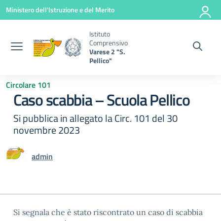
Vai ai contenuti
Vai al menu di navigazione
Vai al footer
Ministero dell'Istruzione e del Merito
Istituto
Comprensivo
Varese 2 "S.
Pellico"
Circolare 101
Caso scabbia – Scuola Pellico
Si pubblica in allegato la Circ. 101 del 30
novembre 2023
admin
Si segnala che è stato riscontrato un caso di scabbia