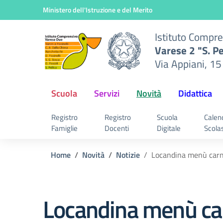
nsivo
Vai ai contenuti
Vai al menu di navigazione
Vai al footer
Ministero dell'Istruzione e del Merito
2 "S.
Istituto Compr
ani,
Varese 2 "S. Pe
rese
Via Appiani, 15
Scuola
Servizi
Novità
Didattica
Registro
Registro
Scuola
Calen
Famiglie
Docenti
Digitale
Scola
Home
Novità
Notizie
Locandina menù car
Locandina menù ca