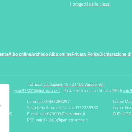
I progetti delle classi
ente
Albo online
Archivio Albo online
Privacy Policy
Dichiarazione di
Indirizzo:
Via Appiani, 15 - 21100 Varese (VA)
7
Email:
vaic873003@istruzione.it
Posta elettronica certificata (PEC):
vaic8
Centralino: 0332289297
Codice Mec
,
Segreteria Amministrativa: 0332285380
Codice Fis
ese (VA)
E-mail: vaic873003@istruzione.it
CUF: UFED
PEC: vaic873003@pec.istruzione.it