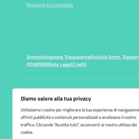
Muoversi in Lombardia
Amministrazione Trasparente
Archivio Amm. Traspar
PON
PNRR
Note Legali
Crediti
Centralino:
033228929
Diamo valore alla tua privacy
Istituto Comprensivo
Utilizziamo i cookie per migliorare la tua esperienza di navigazione
Varese 2 "S. Pellico"
offrirti pubblicità o contenuti personalizzati e analizzare il nostro
Via Appiani, 15 - 21100 Var
traffico. Cliccando “Accetta tutti”, acconsenti al nostro utilizzo dei
cookie.