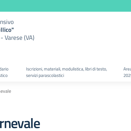
ensivo
llico"
 - Varese (VA)
dario
Iscrizioni, materiali, modulistica, libri di testo,
Area
stico
servizi parascolastici
202
nevale
rnevale