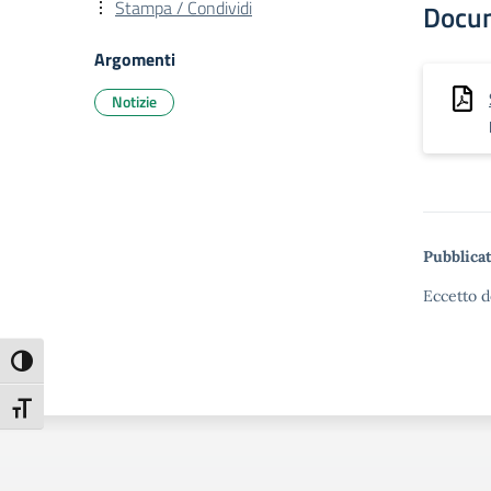
Stampa / Condividi
Docu
Argomenti
Notizie
Pubblicat
Eccetto d
Attiva/disattiva alto contrasto
Attiva/disattiva dimensione testo