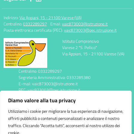
Indirizzo:
Via Appiani, 15 - 21100 Varese (VA)
Centralino:
0332289297
Email:
vaic873003@istruzione.it
Posta elettronica certificata (PEC):
vaic873003@pec.istruzione.it
Istituto Comprensivo
Varese 2 "S. Pellico"
Via Appiani, 15 - 21100 Varese (VA)
Centralino: 0332289297
Segreteria Amministrativa: 0332285380
E-mail: vaic873003@istruzione.it
PEC: vaic873003@pec.istruzione.it
Codice Meccanografico: VAIC873003
Diamo valore alla tua privacy
Codice Fiscale: 95039310123
CUF: UFEDC4
Utilizziamo i cookie per migliorare la tua esperienza di navigazione,
offrirti pubblicità o contenuti personalizzati e analizzare il nostro
traffico. Cliccando “Accetta tutti”, acconsenti al nostro utilizzo dei
cookie.