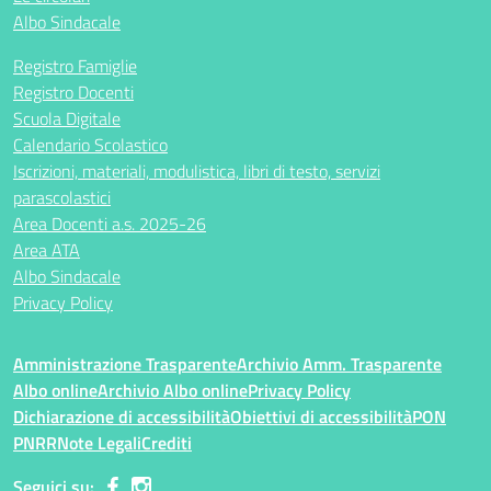
Albo Sindacale
Registro Famiglie
Registro Docenti
Scuola Digitale
Calendario Scolastico
Iscrizioni, materiali, modulistica, libri di testo, servizi
parascolastici
Area Docenti a.s. 2025-26
Area ATA
Albo Sindacale
Privacy Policy
Amministrazione Trasparente
Archivio Amm. Trasparente
Albo online
Archivio Albo online
Privacy Policy
Dichiarazione di accessibilità
Obiettivi di accessibilità
PON
PNRR
Note Legali
Crediti
Seguici su: