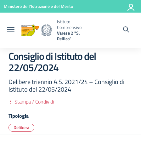
Vai ai contenuti
Vai al menu di navigazione
Vai al footer
Ministero dell'Istruzione e del Merito
Istituto
Comprensivo
Varese 2 "S.
Pellico"
Consiglio di Istituto del
22/05/2024
Delibere triennio A.S. 2021/24 – Consiglio di
Istituto del 22/05/2024
Stampa / Condividi
Tipologia
Delibera