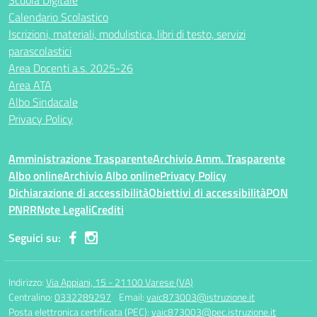
Scuola Digitale
Calendario Scolastico
Iscrizioni, materiali, modulistica, libri di testo, servizi
parascolastici
Area Docenti a.s. 2025-26
Area ATA
Albo Sindacale
Privacy Policy
Amministrazione Trasparente
Archivio Amm. Trasparente
Albo online
Archivio Albo online
Privacy Policy
Dichiarazione di accessibilità
Obiettivi di accessibilità
PON
PNRR
Note Legali
Crediti
Seguici su:
Indirizzo:
Via Appiani, 15 - 21100 Varese (VA)
Centralino:
0332289297
Email:
vaic873003@istruzione.it
Posta elettronica certificata (PEC):
vaic873003@pec.istruzione.it