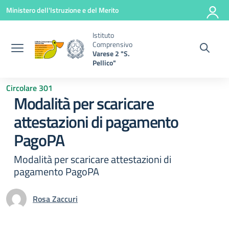
Vai ai contenuti
Vai al menu di navigazione
Vai al footer
Ministero dell'Istruzione e del Merito
Istituto
Comprensivo
Varese 2 "S.
Pellico"
Circolare 301
Modalità per scaricare
attestazioni di pagamento
PagoPA
Modalità per scaricare attestazioni di
pagamento PagoPA
Rosa Zaccuri