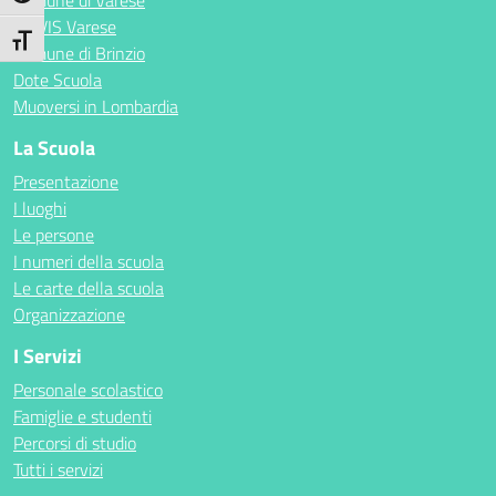
Comune di Varese
ECIVIS Varese
Attiva/disattiva dimensione testo
Comune di Brinzio
Dote Scuola
Muoversi in Lombardia
La Scuola
Presentazione
I luoghi
Le persone
I numeri della scuola
Le carte della scuola
Organizzazione
I Servizi
Personale scolastico
Famiglie e studenti
Percorsi di studio
Tutti i servizi