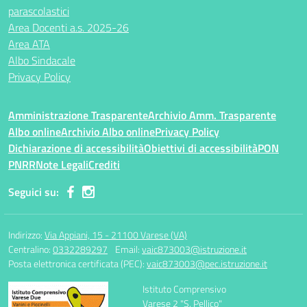
parascolastici
Area Docenti a.s. 2025-26
Area ATA
Albo Sindacale
Privacy Policy
Amministrazione Trasparente
Archivio Amm. Trasparente
Albo online
Archivio Albo online
Privacy Policy
Dichiarazione di accessibilità
Obiettivi di accessibilità
PON
PNRR
Note Legali
Crediti
Seguici su:
Indirizzo:
Via Appiani, 15 - 21100 Varese (VA)
Centralino:
0332289297
Email:
vaic873003@istruzione.it
Posta elettronica certificata (PEC):
vaic873003@pec.istruzione.it
Istituto Comprensivo
Varese 2 "S. Pellico"