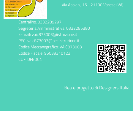
Via Appiani, 15 - 21100 Varese (VA)
Centralino: 0332289297
Segreteria Amministrativa: 0332285380
E-mail: vaic873003@istruzione.it
PEC: vaic873003@pec.istruzione.it
Codice Meccanografico: VAIC873003
Codice Fiscale: 95039310123
CUF: UFEDC4
Idea e progetto di Designers Italia