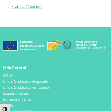
Stampa / Condividi
Istituto Comprensivo
Varese 2 "S. Pellico"
Via Appiani, 15 - Varese (VA)
Link Esterni
MIUR
Ufficio Scolastico Regionale
Ufficio Scolastico Territoriale
Scuola in Chiaro
Iscrizioni On Line
Invalsi
Attiva/disattiva alto contrasto