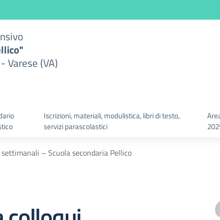
ensivo
llico"
 - Varese (VA)
dario
Iscrizioni, materiali, modulistica, libri di testo,
Area
stico
servizi parascolastici
202
 settimanali – Scuola secondaria Pellico
 colloqui