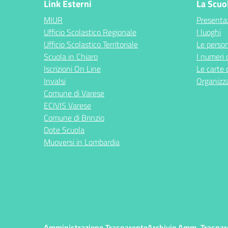
Link Esterni
La Scuo
MIUR
Presenta
Ufficio Scolastico Regionale
I luoghi
Ufficio Scolastico Territoriale
Le perso
Scuola in Chiaro
I numeri 
Iscrizioni On Line
Le carte 
Invalsi
Organizz
Comune di Varese
ECIVIS Varese
Comune di Brinzio
Dote Scuola
Muoversi in Lombardia
Amministrazione Trasparente
Archivio Amm. Traspar