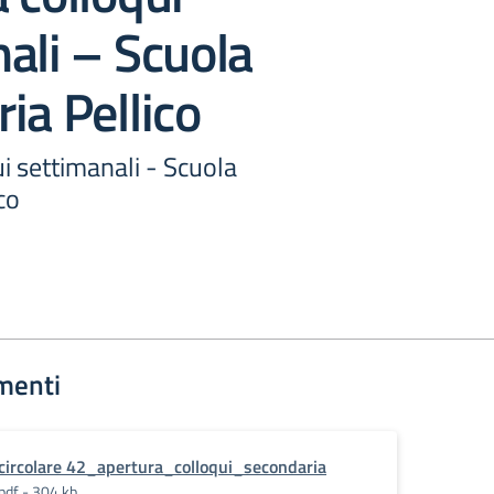
ali – Scuola
ia Pellico
i settimanali - Scuola
co
menti
circolare 42_apertura_colloqui_secondaria
pdf - 304 kb