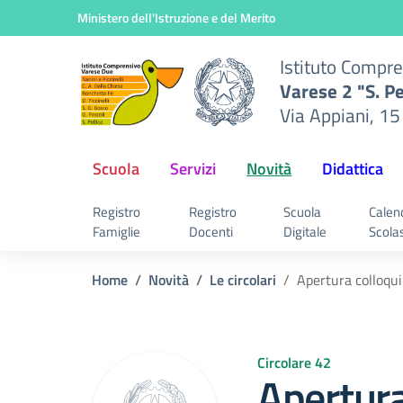
nsivo
Vai ai contenuti
Vai al menu di navigazione
Vai al footer
Ministero dell'Istruzione e del Merito
2 "S.
Istituto Compr
ani,
Varese 2 "S. Pe
rese
Via Appiani, 15
Scuola
Servizi
Novità
Didattica
Registro
Registro
Scuola
Calen
Famiglie
Docenti
Digitale
Scola
Home
Novità
Le circolari
Apertura colloqui
Circolare 42
Apertura