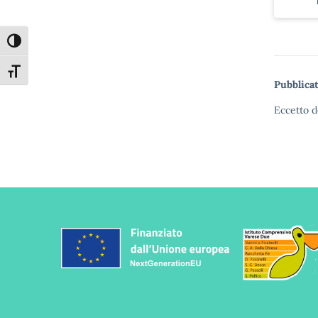
Attiva/disattiva alto contrasto
Attiva/disattiva dimensione testo
Pubblicat
Eccetto d