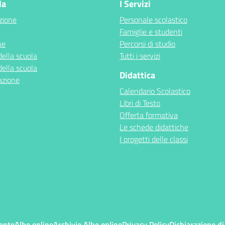
la
I Servizi
zione
Personale scolastico
Famiglie e studenti
ne
Percorsi di studio
della scuola
Tutti i servizi
della scuola
Didattica
azione
Calendario Scolastico
Libri di Testo
Offerta formativa
Le schede didattiche
I progetti delle classi
ente
Albo online
Archivio Albo online
Privacy Policy
Dichiarazione di