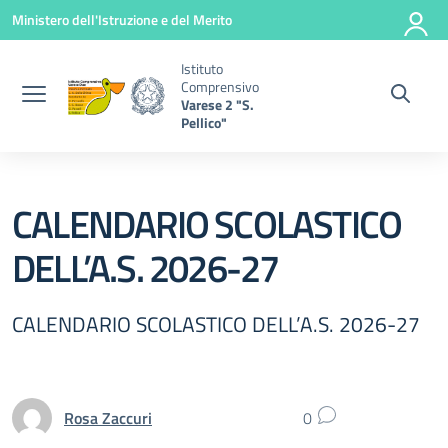
Vai ai contenuti
Vai al menu di navigazione
Vai al footer
Ministero dell'Istruzione e del Merito
Istituto
Comprensivo
Varese 2 "S.
Pellico"
CALENDARIO SCOLASTICO
DELL’A.S. 2026-27
CALENDARIO SCOLASTICO DELL’A.S. 2026-27
Rosa Zaccuri
0