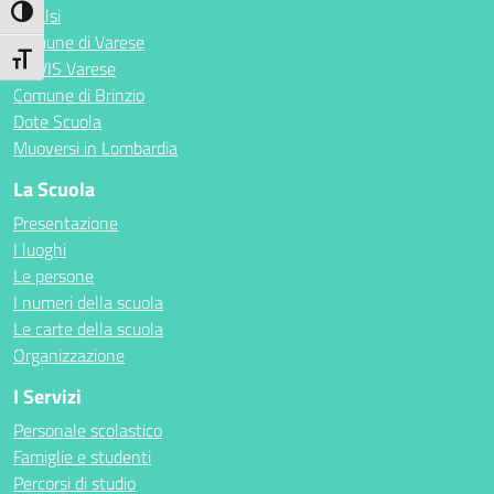
Invalsi
Attiva/disattiva alto contrasto
Comune di Varese
Attiva/disattiva dimensione testo
ECIVIS Varese
Comune di Brinzio
Dote Scuola
Muoversi in Lombardia
La Scuola
Presentazione
I luoghi
Le persone
I numeri della scuola
Le carte della scuola
Organizzazione
I Servizi
Personale scolastico
Famiglie e studenti
Percorsi di studio