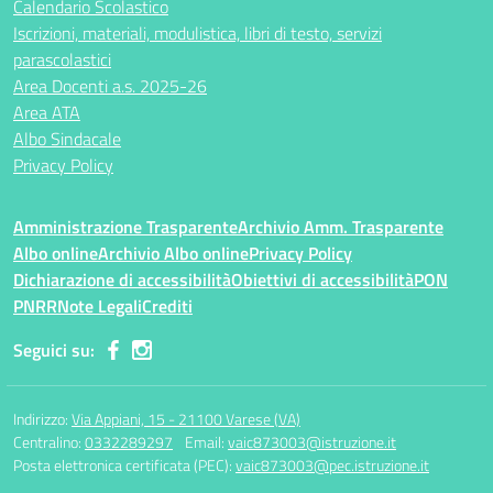
Calendario Scolastico
Iscrizioni, materiali, modulistica, libri di testo, servizi
parascolastici
Area Docenti a.s. 2025-26
Area ATA
Albo Sindacale
Privacy Policy
Amministrazione Trasparente
Archivio Amm. Trasparente
Albo online
Archivio Albo online
Privacy Policy
Dichiarazione di accessibilità
Obiettivi di accessibilità
PON
PNRR
Note Legali
Crediti
Seguici su:
Indirizzo:
Via Appiani, 15 - 21100 Varese (VA)
Centralino:
0332289297
Email:
vaic873003@istruzione.it
Posta elettronica certificata (PEC):
vaic873003@pec.istruzione.it